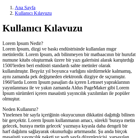
Ana Sayfa
Kullanıcı Kılavuzu
Kullanıcı Kılavuzu
Lorem Ipsum Nedir?
Lorem Ipsum, dizgi ve baskı endüstrisinde kullanılan mıgır
metinlerdir. Lorem Ipsum, adı bilinmeyen bir matbaacının bir hurufat
numune kitabı oluşturmak üzere bir yazı galerisini alarak karıştırdığı
1500'lerden beri endüstri standardı sahte metinler olarak
kullanılmıştır. Beşyüz yıl boyunca varlığını sürdürmekle kalmamış,
aynı zamanda pek değişmeden elektronik dizgiye de sıçramıştır.
1960'larda Lorem Ipsum pasajları da içeren Letraset yapraklarının
yayınlanması ile ve yakın zamanda Aldus PageMaker gibi Lorem
Ipsum sürümleri içeren masaüstü yayıncılık yazılımları ile popüler
olmuştur.
Neden Kullanırız?
Yinelenen bir sayfa içeriğinin okuyucunun dikkatini dağıttığı bilinen
bir gerçektir. Lorem Ipsum kullanmanın amacı, sürekli 'buraya metin
gelecek, buraya metin gelecek' yazmaya kıyasla daha dengeli bir
harf dağılımı sağlayarak okunurluğu artırmasıdır. Şu anda birçok
masaüstü yayıncılık paketi ve web sayfa düzenleyicisi, varsayılan