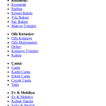
Kozmetik:
Kozmetik
Parfüm
Kişisel Bakım
Yüz Bakım
Saç Bakım
Makyaj Ürünleri
Ofis Kırtasiye:
Ofis Kırtasiye
Ofis Malzemeleri
Defter
Kırtasiye Ürünleri
Kalem
Çanta:
Çanta
Kadın Çanta
Erkek Çanta
Çocuk Çanta
Valiz
Ev & Mobilya:
Ev & Mobilya
Koltuk Takımı
Sofra & Mutfak