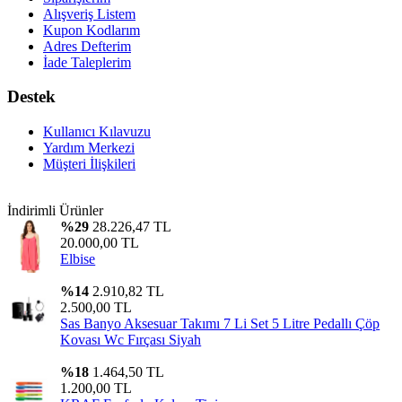
Alışveriş Listem
Kupon Kodlarım
Adres Defterim
İade Taleplerim
Destek
Kullanıcı Kılavuzu
Yardım Merkezi
Müşteri İlişkileri
İndirimli Ürünler
%29
28.226,47 TL
20.000,00 TL
Elbise
%14
2.910,82 TL
2.500,00 TL
Sas Banyo Aksesuar Takımı 7 Li Set 5 Litre Pedallı Çöp
Kovası Wc Fırçası Siyah
%18
1.464,50 TL
1.200,00 TL