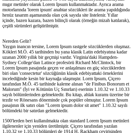
mıgır metinler olarak Lorem Ipsum kullanmaktadır. Ayrıca arama
motorlarında 'lorem ipsum' anahtar sözcükleri ile arama yapıldığında
henüz tasarım aşamasında olan çok sayıda site listelenir. Yıllar
içinde, bazen kazara, bazen bilinçli olarak (örneğin mizah katılarak),
çeşitli sürümleri geliştirilmiştir.
Nereden Gelir?
Yaygın inancın tersine, Lorem Ipsum rastgele sözcüklerden oluşmaz.
Kökleri M.Ö. 45 tarihinden bu yana klasik Latin edebiyatına kadar
uzanan 2000 yıllık bir geçmişi vardır. Virginia'daki Hampden-
Sydney College'dan Latince profesörü Richard McClintock, bir
Lorem Ipsum pasajında geçen ve anlaşılması en güç sözcüklerden
biri olan 'consectetur' sözcüğünün klasik edebiyattaki örneklerini
incelediğinde kesin bir kaynağa ulaşmıştır. Lorm Ipsum, Çiçero
tarafından M.Ö. 45 tarihinde kaleme alınan "de Finibus Bonorum et
Malorum" (İyi ve Kötünün Uç Sınırları) eserinin 1.10.32 ve 1.10.33
sayılı bölümlerinden gelmektedir. Bu kitap, ahlak kuramı üzerine bir
tezdir ve Rönesans döneminde çok popüler olmuştur. Lorem Ipsum
pasajının ilk satırı olan "Lorem ipsum dolor sit amet" 1.10.32 sayılı
bölümdeki bir satırdan gelmektedir.
1500'lerden beri kullanılmakta olan standard Lorem Ipsum metinleri
ilgilenenler için yeniden üretilmiştir. Çiçero tarafından yazılan
1.10.32 ve 1.10.33 bölümleri de 1914 H. Rackham çevirisinden