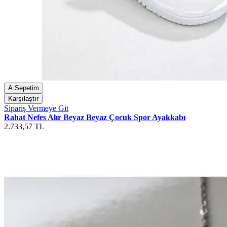
A.Sepetim
Karşılaştır
Sipariş Vermeye Git
Rahat Nefes Alır Beyaz Beyaz Çocuk Spor Ayakkabı
2.733,57 TL