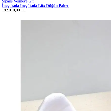
Sipariş Vermeye Git
İnegolsofa Inegölsofa Lüx Düğün Paketi
192.910,00 TL