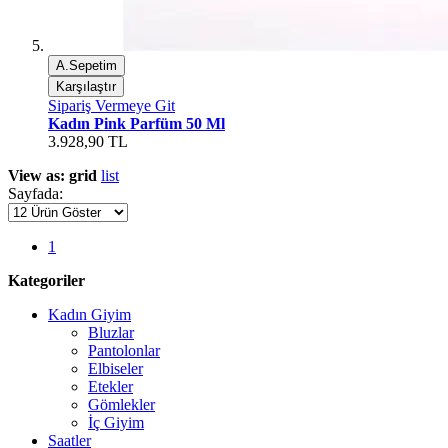
A.Sepetim
Karşılaştır
Sipariş Vermeye Git
Kadın Pink Parfüm 50 Ml
3.928,90 TL
View as:
grid
list
Sayfada:
1
Kategoriler
Kadın Giyim
Bluzlar
Pantolonlar
Elbiseler
Etekler
Gömlekler
İç Giyim
Saatler