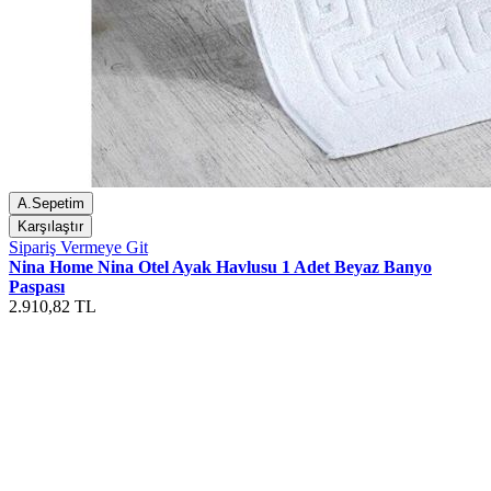
A.Sepetim
Karşılaştır
Sipariş Vermeye Git
Nina Home Nina Otel Ayak Havlusu 1 Adet Beyaz Banyo
Paspası
2.910,82 TL