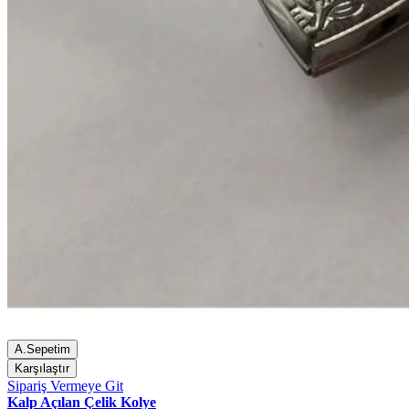
A.Sepetim
Karşılaştır
Sipariş Vermeye Git
Kalp Açılan Çelik Kolye