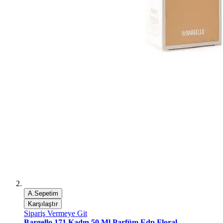
A.Sepetim
Karşılaştır
Sipariş Vermeye Git
Bargello 171 Kadın 50 Ml Parfüm Edp Floral