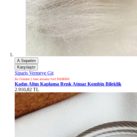
A.Sepetim
Karşılaştır
Sipariş Vermeye Git
Bu Üründen 2 Adet alırsanız %10 İNDİRİM!
Kadın Altın Kaplama Renk Atmaz Kombin Bileklik
2.910,82 TL