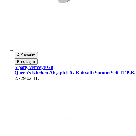
A.Sepetim
Karşılaştır
Sipariş Vermeye Git
Queen's Kitchen Ahşaplı Lüx Kahvaltı Sunum Seti TEP-
2.729,02 TL